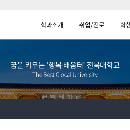
학과소개
취업/진로
학
메뉴1-1
메뉴2-1
메뉴3-
메뉴1-2
메뉴2-2
메뉴3-
꿈을 키우는 '행복 배움터' 전북대학교
The Best Glocal University