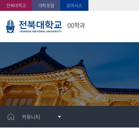
전북대학교
대학포털
오아시스
00학과
커뮤니티