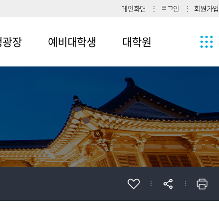
메인화면
로그인
회원가입
생광장
예비대학생
대학원
1
메뉴4-1
2
메뉴4-2
메뉴4-3