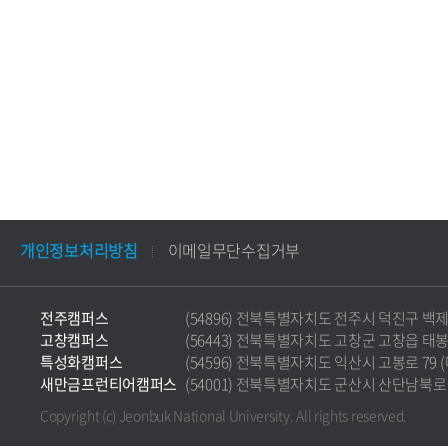
개인정보처리방침
이메일무단수집거부
전주캠퍼스
(54896) 전북특별자치도 전주시 덕진구 백제대로 5
고창캠퍼스
(56443) 전북특별자치도 고창군 고창읍 태봉로 36
특성화캠퍼스
(54596) 전북특별자치도 익산시 고봉로 79 (마동)
새만금프런티어캠퍼스
(54001) 전북특별자치도 군산시 산단남북로 177 
Copyright (c) Jeonbuk National University.
All rights reserved.