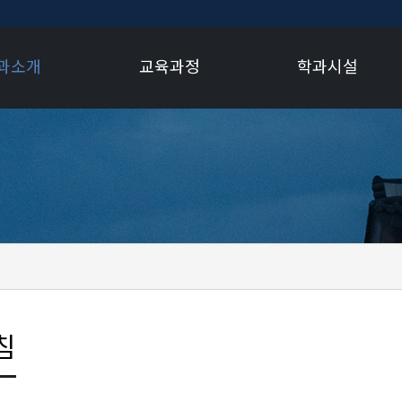
과소개
교육과정
학과시설
침