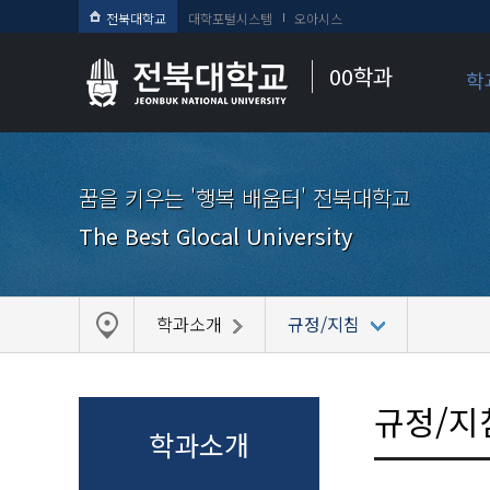
전북대학교
대학포털시스템
오아시스
00학과
학
꿈을 키우는 '행복 배움터' 전북대학교
The Best Glocal University
학과소개
규정/지침
규정/지
학과소개