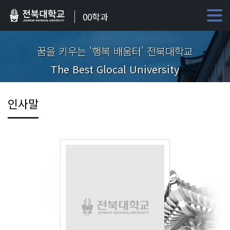
00학과
꿈을 키우는 '행복 배움터' 전북대학교
The Best Glocal University
인사말