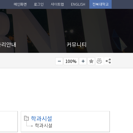
메인화면
로그인
사이트맵
ENGLISH
전북대학교
아리안내
커뮤니티
100%
학과시설
학과시설