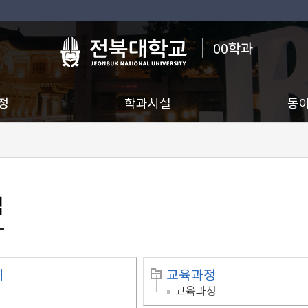
00학과
정
학과시설
동
맵
개
교육과정
교육과정