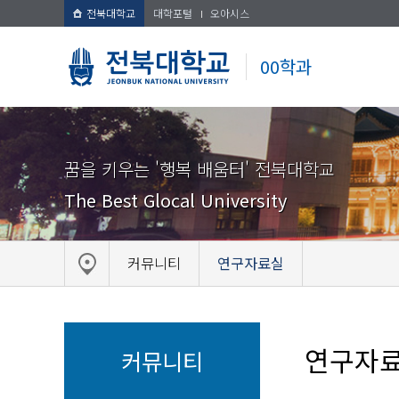
전북대학교
대학포털
오아시스
00학과
꿈을 키우는 '행복 배움터' 전북대학교
The Best Glocal University
커뮤니티
연구자료실
연구자
커뮤니티