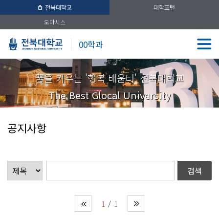
전북대학교
대학포털
오아시스
00학과
꿈을 키우는 '행복 배움터' 전북대학교
The Best Glocal University
공지사항
1
1