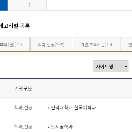
교수
테고리별 목록
대학(원)
(79)
학과,전공
(238)
기관,부속기관
(79)
연
기관구분
학과,전공
전북대학교 한국어학과
학과,전공
도시공학과