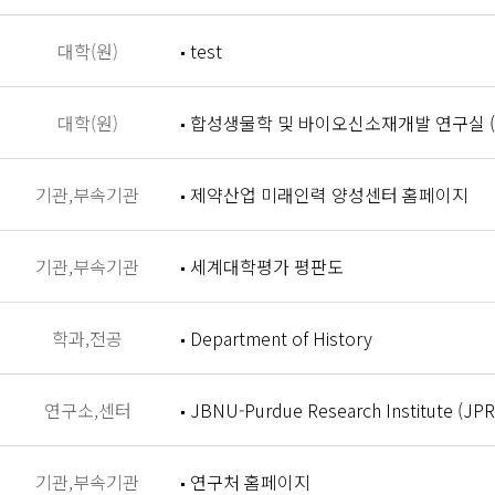
대학(원)
test
대학(원)
합성생물학 및 바이오신소재개발 연구실 (Synthet
기관,부속기관
제약산업 미래인력 양성센터 홈페이지
기관,부속기관
세계대학평가 평판도
학과,전공
Department of History
연구소,센터
JBNU-Purdue Research Institute (JPR
기관,부속기관
연구처 홈페이지