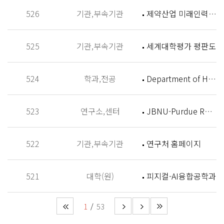
526
기관,부속기관
제약산업 미래인력 양성센터 홈페이지
525
기관,부속기관
세계대학평가 평판도
524
학과,전공
Department of History
523
연구소,센터
JBNU-Purdue Research Institute (JPRI)
522
기관,부속기관
연구처 홈페이지
521
대학(원)
피지컬-AI융합공학과
1
53