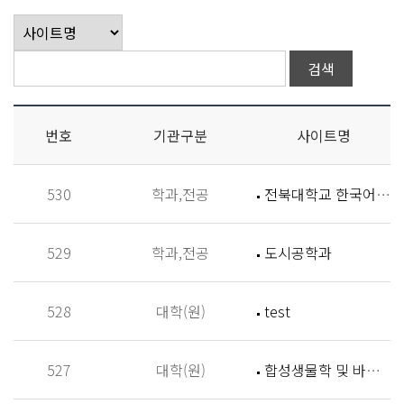
번호
기관구분
사이트명
530
학과,전공
전북대학교 한국어학과
529
학과,전공
도시공학과
528
대학(원)
test
527
대학(원)
합성생물학 및 바이오신소재개발 연구실 (Synthetic Biology and Biomaterials Lab,SBBL)