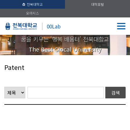
전북대학교
대학포털
오아시스
00Lab
꿈을 키우는 '행복 배움터' 전북대학교
The Best Glocal University
Patent