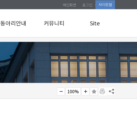
사이트맵
메인화면
로그인
동아리안내
커뮤니티
Site
동아리안내
공지사항
로그인
앨범게시판
사이트맵
관리자 교육 신청
소식통
100%