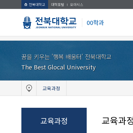
전북대학교
대학포털
오아시스
00학과
꿈을 키우는 '행복 배움터' 전북대학교
The Best Glocal University
교육과정
교육과
교육과정