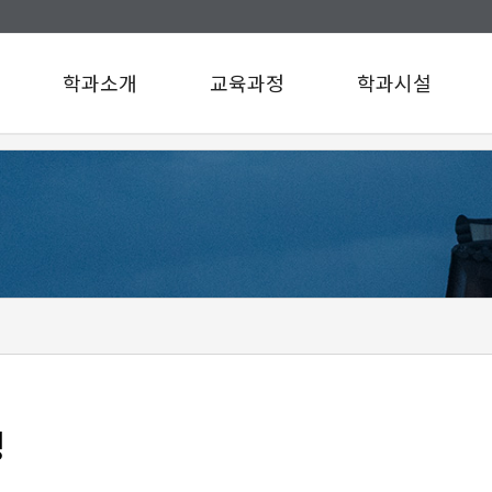
학과소개
교육과정
학과시설
인사말
교육과정
학과시설
연혁
설문조사
규정/지침
찾아오시는길
구성원소개
A팀
B팀
c
d
e
f
g
정