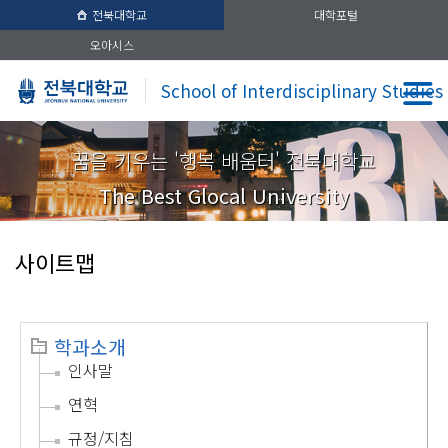
전북대학교
대학포털
오아시스
School of Interdisciplinary Studies
꿈을 키우는 '행복 배움터' 전북대학교
The Best Glocal University
사이트맵
학과소개
인사말
연혁
규정/지침