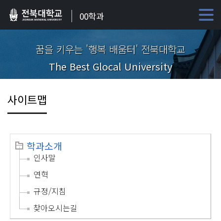
00학과
꿈을 키우는 '행복 배움터' 전북대학교
The Best Glocal University
사이트맵
학과소개
인사말
연혁
규정/지침
찾아오시는길