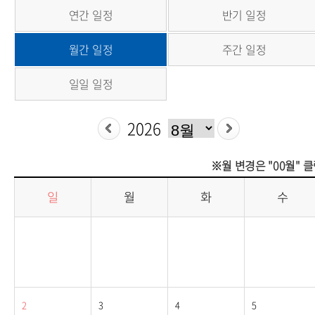
연간 일정
반기 일정
월간 일정
주간 일정
일일 일정
※월 변경은 "00월" 
일
월
화
수
2
3
4
5