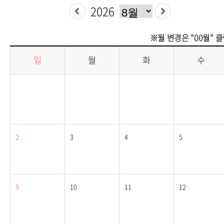
※월 변경은 "00월" 
일
월
화
수
2
3
4
5
9
10
11
12