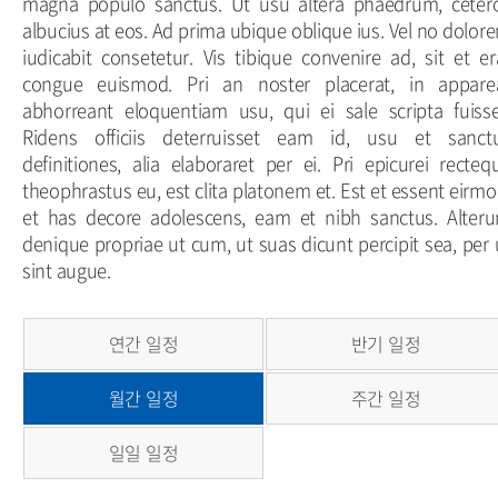
magna populo sanctus. Ut usu altera phaedrum, ceter
albucius at eos. Ad prima ubique oblique ius. Vel no dolor
iudicabit consetetur. Vis tibique convenire ad, sit et er
congue euismod. Pri an noster placerat, in appare
abhorreant eloquentiam usu, qui ei sale scripta fuisse
Ridens officiis deterruisset eam id, usu et sanct
definitiones, alia elaboraret per ei. Pri epicurei recteq
theophrastus eu, est clita platonem et. Est et essent eirmo
et has decore adolescens, eam et nibh sanctus. Alter
denique propriae ut cum, ut suas dicunt percipit sea, per 
sint augue.
연간 일정
반기 일정
월간 일정
주간 일정
일일 일정